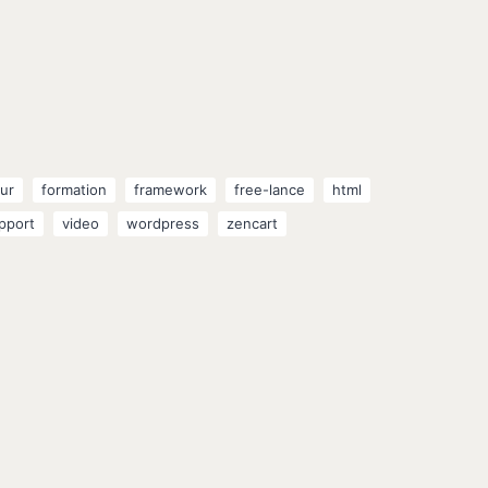
ur
formation
framework
free-lance
html
pport
video
wordpress
zencart